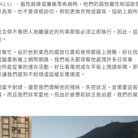
clerosis, ALS）、腦性麻痺或癱瘓等疾病時，他們的弱勢屬性和協助
以為常，也不覺得很迫切，例如更換衣物或寢具、協助上廁所
而言倒不像把人拖離逼近的列車那般必須立即執行。因此，這
動。
要幫忙。由於他對東西的擺放位置和使用都碰上困難，好比找
電腦重新連上網際網路，我們每天都得幫他處理許多日常事
他所能從事的僅存活動，好比看電視或在平板上閱讀新聞。即
會讓我們感到不耐煩或延緩反應速度。
相當不耐煩，儘管我們理解他的殘疾、失控狀況，並需要這般
弱，而且我們非常愛他，但由於疲憊和缺乏急迫感，我們的幫