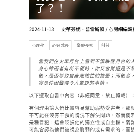
了？！
2024-11-13 ｜ 史蒂芬妮．普雷斯頓 / 心閱網編輯
心理學
心靈成長
樂齡長照
科普
當我們在火車月台上看到不慎跌落月台的
身心障礙者有所不便時，你又會幫還是不
後，是否導致自身危險性的擔憂；而後者
實是件困難得令人驚訝的事情。
以下選取自書中內容（非經同意，禁止轉載）
有個理由讓人們比較容易幫助弱勢受害者，那
不可能在沒有干預的情況下解決問題，然而倘
是種冒犯，這會貶損他的獨立性或自主權。弱
可能會認為他們被視為脆弱的或有需求的，而