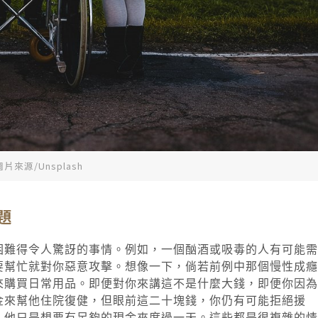
圖片來源/Unsplash
題
困難得令人驚訝的事情。例如，一個酗酒或吸毒的人有可能需
要幫忙就對你惡意攻擊。想像一下，倘若前例中那個慢性成癮
來購買日常用品。即便對你來講這不是什麼大錢，即便你因為
金來幫他住院復健，但眼前這二十塊錢，你仍有可能拒絕援
；他只是想要有足夠的現金來度過一天。這些都是很複雜的情