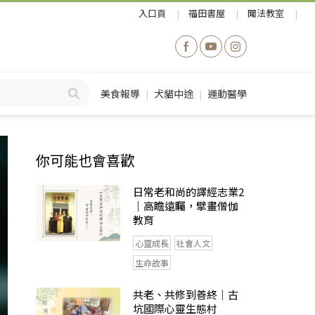
入口頁
福田書屋
聞法教室
美食報導
犬貓中途
運動醫學
你可能也會喜歡
日常老和尚的譯經志業2
｜高瞻遠矚，擘畫僧伽
教育
心靈成長
社會人文
生命故事
共老、共修到善終｜古
坑國際心靈生態村