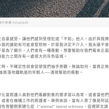
圖片來源/Unsplash
立自豪感受，讓他們感到受侵犯或「不如」他人。由於與我擦
心我的援助有可能會惹怒她，於是我決定不介入。我永遠不會
子是為了顯示，人們會有一種衝動，想要幫助在我們看來正面
確能力之間存有一處很大的灰色區域。
之時，不確定性就會促使我們袖手旁觀。無論如何，當真正無
後跌落地鐵軌道的年輕人──湧現幫助的衝動。
好比當照護人員對他們看顧對象的需求習以為常，或者當他們
，或者在機構工作的照護者。舉例來說，當有人患了像是阿茲
症（“arterial” lateral sclerosis，這裡原文誤