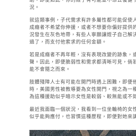
況。
就這類事例，子代需求有許多屬性都可能促使
成癮者不希望你伸援，或者不想要你偏好提供
況發生在灰色地帶，有些人寧願讓姪子自己解
過了，而支付他索求的任何金額。
若是成癮者不再年輕，沒有表現改變的跡象，
聲。因此，即便脆弱性和需求都清晰可見，倘
能不會隨之而來。
肢體殘障人士有可能在開門時遇上困難，即便
時，美國男性被教導要為女性開門，視之為一
為這種援助似乎暗示女性是較弱、較無能或不
最近我面臨一個狀況，我看到一位坐輪椅的女
似乎能夠應付，也習慣這種歷程，即便對她來