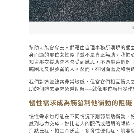
幫助可能會奪去人們藉由自理事務所湧現的獨
身而過的那位女性似乎並不是真正無助，我擔
知道那次援助會不會受到感恩，不過舉這個例
臨困境又很脆弱的人。然而，在明顯需要和明
我們對這些線索非常敏感，但當它們相互衝突
助的個體需要緊急幫助時──就像那位癲癇發作
慢性需求成為觸發利他衝動的阻礙
慢性需求也可能在不同情況下削弱幫助衝動，
感到心力交瘁，好比老人的配偶或體弱的親族
海默氏症、帕金森氏症、多發性硬化症、肌萎縮性脊髓側索硬化