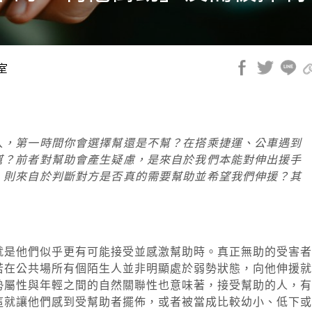
室
人，第一時間你會選擇幫還是不幫？在搭乘捷運、公車遇到
幫？前者對幫助會產生疑慮，是來自於我們本能對伸出援手
，則來自於判斷對方是否真的需要幫助並希望我們伸援？其
：
就是他們似乎更有可能接受並感激幫助時。真正無助的受害者
若在公共場所有個陌生人並非明顯處於弱勢狀態，向他伸援就
勢屬性與年輕之間的自然關聯性也意味著，接受幫助的人，有
這就讓他們感到受幫助者擺佈，或者被當成比較幼小、低下或