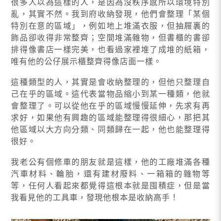
很多人以為這樣的人，是因為沒秩序感所以環境特別
亂，其實不然。我到府收納發現，他們會整理「某個
特別在意的區域」，例如地上堆滿衣服，但抽屜裏的
飾品卻收得非常整齊；空間堆滿雜物，但書櫃的書卻
排得像書店一樣完美，也看過家裡堆了成堆的紙箱，
唯有他的公仔展示櫃整齊得像店面一樣。
這種類型的人，其實是會收納整理的，但他只整理自
己在乎的區域。這代表當物品縮小到某一種類，他就
會整理了。可以從他在乎的區域慢慢延伸，先求有再
求好，如果他有興趣的區域能整理得很細心，那把其
他區域以大方向分類、同類歸在一起，他也能整理得
很好。
我老公有個修車的朋友就是這樣，他的工廠堆滿各種
汽車材料、輪胎，還有建材廢料、一箱箱的雜物等
等，任何人看起來都覺得這根本就是囤積症，但是當
我看見他的工具車，發現他根本是收納高手！