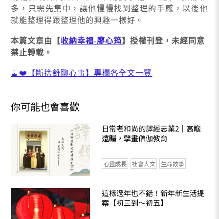
多，只需先集中，讓他慢慢找到整理的手感，以後他
就能整理得跟整理他的興趣一樣好。
本篇文章由【
收納幸福-廖心筠
】授權刊登，未經同意
禁止轉載。
🧹❤️【斷捨離聊心事】專欄各全文一覽
你可能也會喜歡
日常老和尚的譯經志業2｜高瞻
遠矚，擘畫僧伽教育
心靈成長
社會人文
生命故事
這樣過年也不錯！新年新生活提
案【初三到～初五】