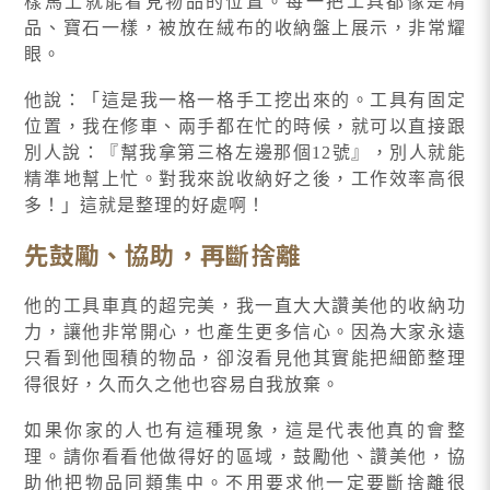
樣馬上就能看見物品的位置。每一把工具都像是精
品、寶石一樣，被放在絨布的收納盤上展示，非常耀
眼。
他說：「這是我一格一格手工挖出來的。工具有固定
位置，我在修車、兩手都在忙的時候，就可以直接跟
別人說：『幫我拿第三格左邊那個12號』，別人就能
精準地幫上忙。對我來說收納好之後，工作效率高很
多！」這就是整理的好處啊！
先鼓勵、協助，再斷捨離
他的工具車真的超完美，我一直大大讚美他的收納功
力，讓他非常開心，也產生更多信心。因為大家永遠
只看到他囤積的物品，卻沒看見他其實能把細節整理
得很好，久而久之他也容易自我放棄。
如果你家的人也有這種現象，這是代表他真的會整
理。請你看看他做得好的區域，鼓勵他、讚美他，協
助他把物品同類集中。不用要求他一定要斷捨離很