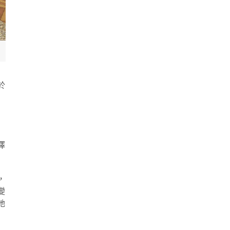
於
擇
，
變
她