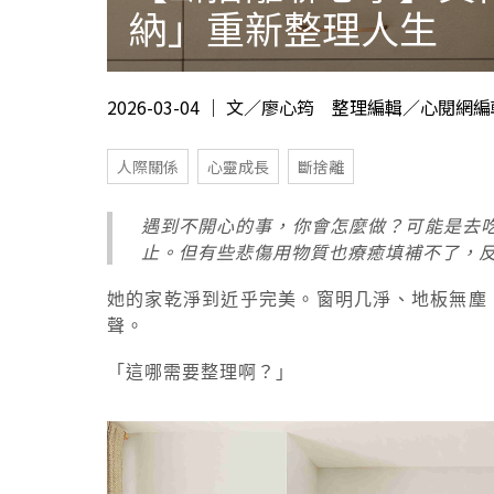
納」重新整理人生
2026-03-04 ｜ 文／廖心筠 整理編輯／心閱網
人際關係
心靈成長
斷捨離
遇到不開心的事，你會怎麼做？可能是去
止。但有些悲傷用物質也療癒填補不了，
她的家乾淨到近乎完美。窗明几淨、地板無塵
聲。
「這哪需要整理啊？」