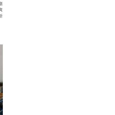
崩
爽
新