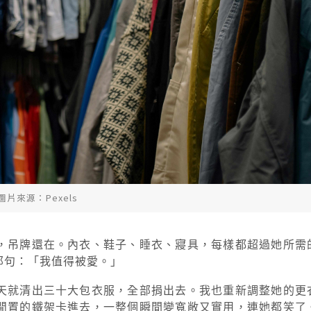
圖片來源：Pexels
，吊牌還在。內衣、鞋子、睡衣、寢具，每樣都超過她所需
那句：「我值得被愛。」
天就清出三十大包衣服，全部捐出去。我也重新調整她的更
閒置的鐵架卡進去，一整個瞬間變寬敞又實用，連她都笑了