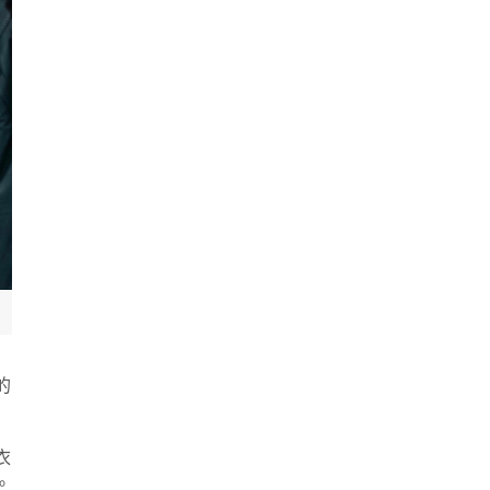
的
衣
。