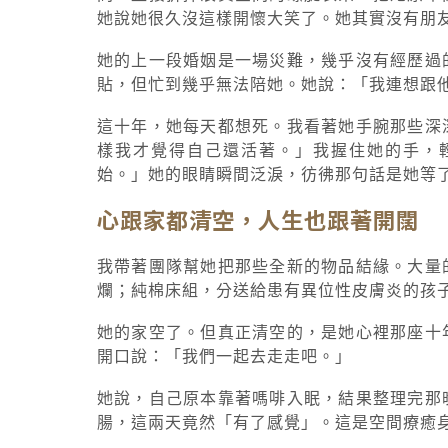
她說她很久沒這樣開懷大笑了。她其實沒有朋
她的上一段婚姻是一場災難，幾乎沒有經歷過
貼，但忙到幾乎無法陪她。她說：「我連想跟
這十年，她每天都想死。我看著她手腕那些深
樣我才覺得自己還活著。」我握住她的手，
始。」她的眼睛瞬間泛淚，彷彿那句話是她等
心跟家都清空，人生也跟著開闊
我帶著團隊幫她把那些全新的物品結緣。大量
爛；純棉床組，分送給患有異位性皮膚炎的孩
她的家空了。但真正清空的，是她心裡那座十
開口說：「我們一起去走走吧。」
她說，自己原本靠著嗎啡入眠，結果整理完那
腸，這兩天竟然「有了感覺」。這是空間療癒