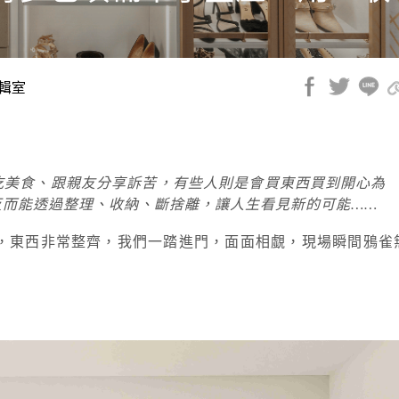
編輯室
吃美食、跟親友分享訴苦，有些人則是會買東西買到開心為
反而能透過整理、收納、斷捨離，讓人生看見新的可能……
，東西非常整齊，我們一踏進門，面面相覷，現場瞬間鴉雀