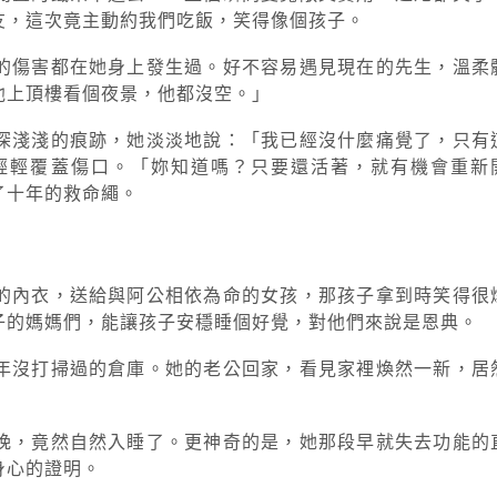
友，這次竟主動約我們吃飯，笑得像個孩子。
的傷害都在她身上發生過。好不容易遇見現在的先生，溫柔
他上頂樓看個夜景，他都沒空。」
深淺淺的痕跡，她淡淡地說：「我已經沒什麼痛覺了，只有
輕輕覆蓋傷口。「妳知道嗎？只要還活著，就有機會重新
了十年的救命繩。
的內衣，送給與阿公相依為命的女孩，那孩子拿到時笑得很
子的媽媽們，能讓孩子安穩睡個好覺，對他們來說是恩典。
年沒打掃過的倉庫。她的老公回家，看見家裡煥然一新，居
晚，竟然自然入睡了。更神奇的是，她那段早就失去功能的
身心的證明。