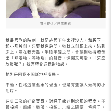
圖片提供∕碧玉媽媽
我最喜歡的時刻，就是趁著下午家裡沒人，和碧玉一
起小睡片刻。只要我進房間，牠就立刻跟上來，跳到
床上，窩在我旁邊，半睡半醒之間，會聽到牠持續發
出「呼嚕嚕、呼嚕嚕」的聲音，慵懶又可愛。「這麼
放鬆喔？」我有時會這樣對牠說。
牠則是回我不間斷地呼嚕聲。
不過，性格這麼溫柔的碧玉，也是有些讓人頭痛的小
毛病。
這隻三歲的好奇寶寶，對繩子痴迷到誇張的程度。不
管棉繩、麻繩、緞帶、棉線……總之隨便一條繩子，