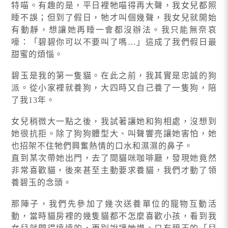
特喵。有趣的是，平日裡牠喵得再大聲，我女兒都照
睡不誤；但到了假日，牠才叫個幾聲，我女兒就開始
有動靜，想讓她再睡一會都沒辦法。我只能無奈哀
嚎：「碧碧你可以不要叫了嗎…」這成了我們假日最
甜蜜的煩惱。
碧玉是我的第一隻貓。在此之前，我其實是忠誠的狗
派。從小家裡就養狗，大四時又自己養了一隻狗，陪
了我13年。
女兒稍微大一點之後，我試著讓她和狗相處，沒想到
她很抗拒。除了狗狗體型大、叫聲響亮讓她害怕，她
也招架不住牠們興奮熱情的口水和濕濕的鼻子。
直到某次帶她出門，去了間貓咪咖啡廳，發現她竟然
非常喜歡貓，後來甚至主動要求養貓，我們才動了領
養碧玉的念頭。
那陣子，我們先參加了幾次送養單位的寵物互動活
動，當時貓房裡的幾隻貓都不怎麼喜歡小孩，看到我