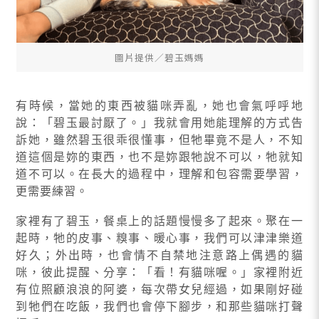
圖片提供∕碧玉媽媽
有時候，當她的東西被貓咪弄亂，她也會氣呼呼地
說：「碧玉最討厭了。」我就會用她能理解的方式告
訴她，雖然碧玉很乖很懂事，但牠畢竟不是人，不知
道這個是妳的東西，也不是妳跟牠說不可以，牠就知
道不可以。在長大的過程中，理解和包容需要學習，
更需要練習。
家裡有了碧玉，餐桌上的話題慢慢多了起來。聚在一
起時，牠的皮事、糗事、暖心事，我們可以津津樂道
好久；外出時，也會情不自禁地注意路上偶遇的貓
咪，彼此提醒、分享：「看！有貓咪喔。」家裡附近
有位照顧浪浪的阿婆，每次帶女兒經過，如果剛好碰
到牠們在吃飯，我們也會停下腳步，和那些貓咪打聲