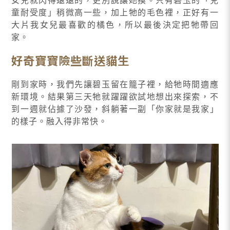
女兒就閃得遠遠的，更別說讓她摸。只有碧玉的「兒
童耐受度」稍微高一些，加上牠的毛色裡，正好有一
大片我女兒最喜歡的橘色，所以最後決定把牠帶回
家。
好奇寶寶險些斷送貓生
剛到家時，我們先讓碧玉留在籠子裡，給牠時間適應
新環境。結果第三天牠就躍躍欲試地想出來探索，不
到一週就佔據了沙發，斜躺著一副「你家就是我家」
的樣子。融入得非常快。