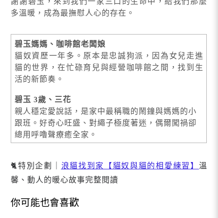
謝謝碧玉，來到我們一家三口的生命中，給我們那麼
多溫暖，成為最撫慰人心的存在。
碧玉媽媽、咖啡館老闆娘
貓奴資歷一年多。原本是忠誠狗派，因為女兒走進
貓的世界，在忙碌育兒與經營咖啡館之間，找到生
活的新節奏。
碧玉 3歲、三花
親人穩定愛說話，是家中最稱職的鬧鐘與媽媽的小
跟班。好奇心旺盛、對繩子極度著迷，偶爾闖禍卻
總用呼嚕聲療癒全家。
🐈特別企劃｜
浪貓找到家【貓奴與貓的相愛練習】
溫
馨、動人的暖心故事完整閱讀
你可能也會喜歡