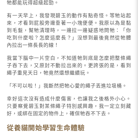
牠都能玩得超級起勁。
有一天早上，我發現碧玉的動作有點奇怪。等牠站起
來，才看到屁股旁邊垂著一小塊便便。我原以為是黏
到毛髮，幫牠清理時，一邊拉一邊疑惑地問牠：「你
吃到什麼啦？怎麼這麼長？」沒想到最後竟然從牠體
內拉出一條長長的線！
我當下腦中一片空白，不知道牠到底是怎麼把整條繩
子吞下去，又原封不動拉出來的。更誇張的是，看到
繩子重見天日，牠竟然還想繼續玩。
「不可以啦！」我斷然把牠心愛的繩子丟進垃圾桶。
幸好這次沒有造成什麼傷害，也讓我之後格外小心。
只要察覺碧玉對某條繩子特別感興趣，我一定立刻藏
好，或綁在固定的物件上，確保牠吞不下去。
從養貓開始學習生命體驗