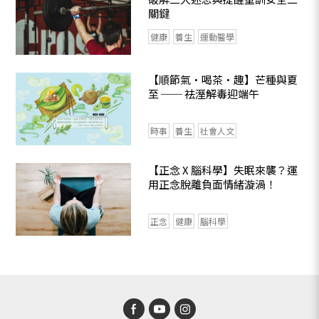
關鍵
健康
養生
運動醫學
【順節氣•喝茶•趣】芒種與夏
至 ── 祛溼解毒迎端午
時事
養生
社會人文
【正念 X 腦科學】失眠來襲？運
用正念脫離負面情緒漩渦！
正念
健康
腦科學