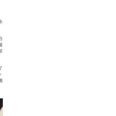
水
白
落
茶
了
，
團