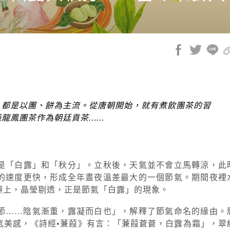
，都是以團、餅為主流。從唐朝開始，就有煮飲團茶的習
苑龍鳳團茶作為朝廷貢茶……
是「白露」和「秋分」。立秋後，天氣並不會立馬轉涼，此
的速度更快，形成全年晝夜溫差最大的一個節氣。期間夜裡
瓣上，晶瑩剔透，正是節氣「白露」的現象。
節……陰氣漸重，露凝而白也」，解釋了節氣命名的緣由。
氣美感，《詩經•蒹葭》有言：「蒹葭蒼蒼，白露為霜」，翠