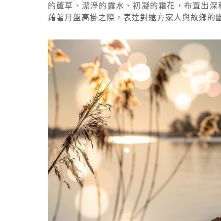
的蘆草、潔淨的露水、初凝的霜花，布置出深
藉著月盤高掛之際，表達對遠方家人與故鄉的