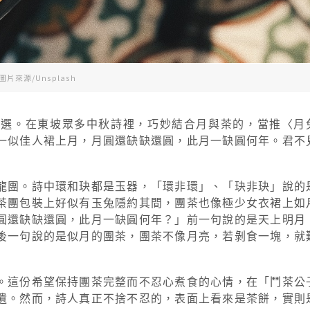
圖片來源/Unsplash
人選。在東坡眾多中秋詩裡，巧妙結合月與茶的，當推〈月
一似佳人裙上月，月圓還缺缺還圓，此月一缺圓何年。君不
」
龍團。詩中環和玦都是玉器，「環非環」、「玦非玦」說的
茶團包裝上好似有玉兔隱約其間，團茶也像極少女衣裙上如
圓還缺缺還圓，此月一缺圓何年？」前一句說的是天上明月
後一句說的是似月的團茶，團茶不像月亮，若剝食一塊，就
。這份希望保持團茶完整而不忍心煮食的心情，在「鬥茶公
遺。然而，詩人真正不捨不忍的，表面上看來是茶餅，實則