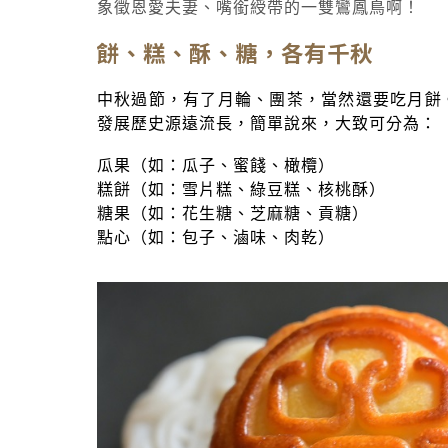
象徵恩愛夫妻、嘴銜綬帶的一雙鸞鳳鳥啊！
餅、糕、酥、糖，各有千秋
中秋過節，有了月輪、團茶，當然還要吃月餅
發展歷史源遠流長，簡單說來，大致可分為：
瓜果（如：瓜子、蜜餞、橄欖）
糕餅（如：雪片糕、綠豆糕、核桃酥）
糖果（如：花生糖、芝麻糖、貢糖）
點心（如：包子、滷味、肉乾）