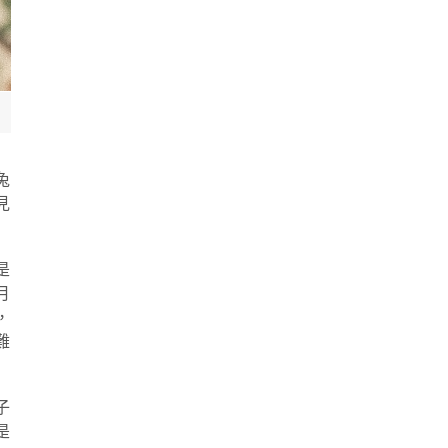
兔
見
是
月
，
難
子
是