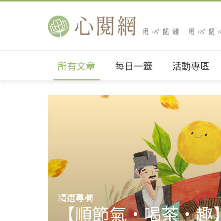
所有文章
每日一籤
活動專區
精選專欄
【順節氣•喝茶•趣