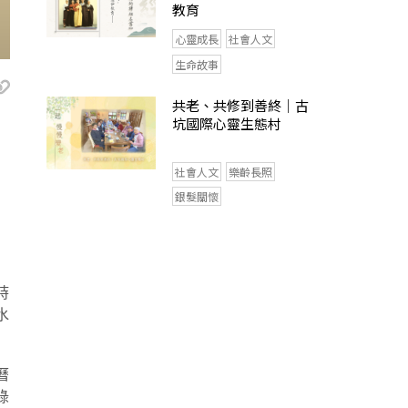
教育
心靈成長
社會人文
生命故事
共老、共修到善終｜古
坑國際心靈生態村
社會人文
樂齡長照
銀髮關懷
時
水
曆
綠