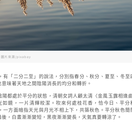
圖片來源/pixabay
，有「二分二至」的說法，分別指春分、秋分、夏至、冬至
也意味著天地之間陰陽消長的均分和轉折。
陰陽都處於平分的狀態，清朝女詞人顧太清〈金風玉露相逢曲
光如鏡，一片清輝皎潔。吹來何處桂花香，恰今日、平分
，一方面暗指天光與月光不相上下，共築秋色。平分秋色簡
過後，白晝漸漸變短，黑夜漸漸變長，天氣真要轉涼了。