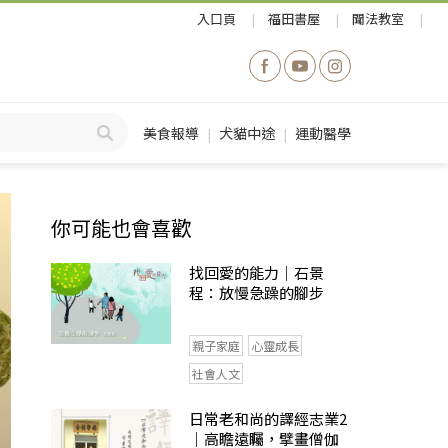
入口頁
福田書屋
聞法教室
美食報導
犬貓中途
運動醫學
你可能也會喜歡
找回愛的能力｜石景
程：放慢急躁的腳步
親子家庭
心靈成長
社會人文
日常老和尚的譯經志業2
｜高瞻遠矚，擘畫僧伽