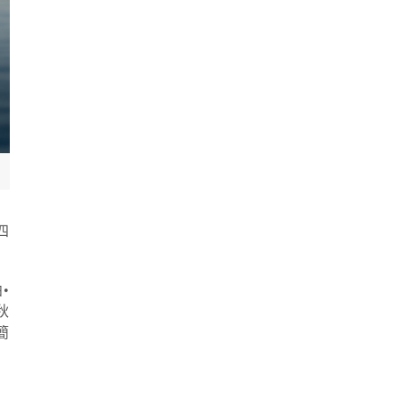
四
•
秋
簡