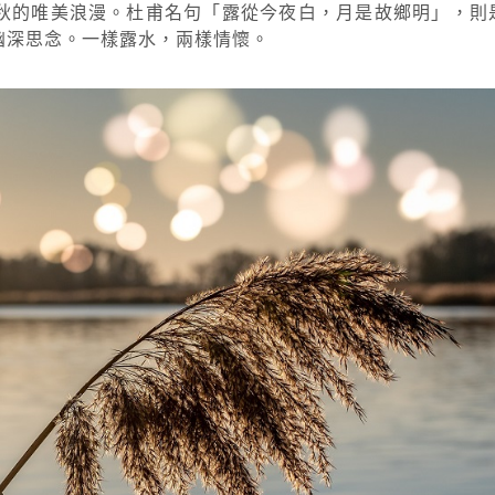
秋的唯美浪漫。杜甫名句「露從今夜白，月是故鄉明」，則
幽深思念。一樣露水，兩樣情懷。