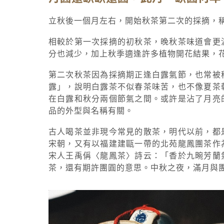
立秋後一個月左右，開始秋茶第二次的採摘，
相較於第一次採摘的初秋茶，晚秋茶味道會更
分也減少，加上秋季適逢許多植物開花結果，
第二次秋茶因為採摘期正逢白露氣節，也常被
露」，說明白露茶不似春茶味苦，也不像夏茶
在白露和秋分兩個節氣之間。或許是沾了月亮
品的外型與名稱有關。
古人喝茶並非現今常見的散茶，明代以前，都
宋朝，又有以福建建甌一帶的北苑龍鳳團茶作
宋人王禹偁〈龍鳳茶〉詩云：「香於九畹芳蘭
茶，還有期許團圓的意思。中秋之夜，滿月與