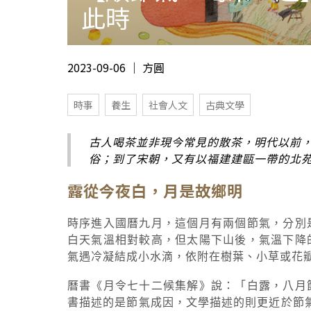
此時
2023-09-06 ｜ 方圓
時事
養生
社會人文
古典文學
古人喝茶並非現今常見的散茶，明代以前
俗；到了宋朝，又有以福建建甌一帶的北
露從今夜白，月是故鄉明
時序進入國曆九月，這個月有兩個節氣，分別
白天氣溫相對較高，但太陽下山後，氣溫下降
氣遇冷凝結成小水滴，依附在樹葉、小草或花
曆書《月令七十二候集解》說：「白露，八月
書描述的是節氣成因，文學描述的則更近於節