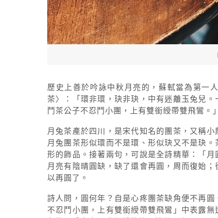
歷史上善於吟詠中秋月亮的，蘇軾當為第一
茶〉：「環非環，玦非玦，中有迷離玉兔兒。
鬥茶公子不忍鬥小團，上有雙銜綬帶雙飛鸞。
月兔茶產於四川，是宋代知名的團茶，又稱小
月兔團茶形似環而不是環、形似玦又不是玦。
形的飾品。接著兩句，可說是全詩精華：「月
月亮有陰晴圓缺，缺了還會再圓，周而復始；
以再圓了。
詩人問，圓何年？自是心疼團茶缺角便不再圓
不忍鬥小團，上有雙銜綬帶雙飛鸞」中表露無