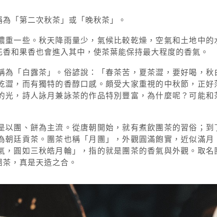
稱為「第二次秋茶」或「晚秋茶」。
濃重一些。秋天降雨量少，氣候比較乾燥，空氣和土地中的
花香和果香也會進入其中，使茶葉能保持最大程度的香氣。
稱為「白露茶」。俗諺說：「春茶苦，夏茶澀，要好喝，秋
乾澀，而有獨特的香醇口感。頗受大家重視的中秋節，正好
的光，詩人詠月兼詠茶的作品特別豐富，為什麼呢？可能和
是以團、餅為主流。從唐朝開始，就有煮飲團茶的習俗；到
為朝廷貢茶。團茶也稱「月團」，外觀圓滿飽實，近似滿月
氣，圓如三秋皓月輪」，指的就是團茶的香氣與外觀。取名
團茶，真是天造之合。