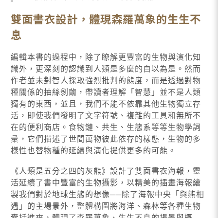
雙面書衣設計，體現森羅萬象的生生不
息
編輯本書的過程中，除了瞭解更豐富的生物與演化知
識外，更深刻的認識到人類是多麼的自以為是。然而
作者並未對智人採取強烈批判的態度，而是透過對物
種關係的抽絲剝繭，帶讀者理解「智慧」並不是人類
獨有的東西，並且，我們不能不依靠其他生物獨立存
活，即使我們發明了文字符號、複雜的工具和無所不
在的便利商店。食物鏈、共生、生態系等等生物學詞
彙，它們描述了世間萬物彼此依存的樣態，生物的多
樣性也替物種的延續與演化提供更多的可能。
《人類是五分之四的灰熊》設計了雙面書衣海報，靈
活延續了書中豐富的生物攝影，以精美的插畫海報繪
製我們對於地球生態的想像──除了海報中央「與熊相
遇」的主場景外，整體構圖將海洋、森林等各種生物
囊括進來，體現了森羅萬象、生生不息的場景與概