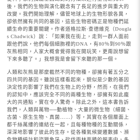
後，我們的生物與演化觀念有了長足的進步與重大的
改變。我們開始理解，儘管地球上的生物形貌各異，
卻依然擁有共同的基因，這些生物密碼正是物種們延
續生命的重要關鍵。作者道格拉斯·查德維克（Dougla
s Chadwick）說：「如果我在街上，走到一群人面前
跟他們說，他們每個細胞裡的DNA，有80％到90％跟
灰熊相同，人家大概會覺得我在開玩笑，更甭說想留
下來多聽了。」我想我是會留下來聽的那一個。
人類和灰熊是那麼截然不同的物種，卻擁有著五分之
四共同的基因。雖說這樣看起來，貌似是少數的基因
決定性的影響了我們在生物上的分野，然而，在我們
的認知中，應該完全不同的兩種生物，卻擁有如此龐
大的共通點，實在令人驚奇。除此之外，這本書告訴
我們，人類與萬物──動植物、大量的微生物（細菌、
古菌、原生生物、真菌……）等，其實在各個層面上
都千絲萬縷的連結在一起，且每種物種的互動關係，
深深地影響了彼此的生存。從各種氣候變遷數據、瀕
危物種統計和盜獵象牙、砍伐雨林面積的報表中，多