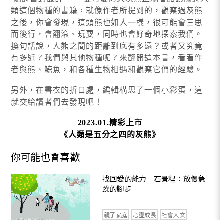
類這個物種的書籍，就像作者所提到的，觀察過灰熊
之後，你會發現，這頭熊也如人一樣，很可能會三思
而後行，會翻滾、玩耍，同時也會好奇地探索我們。
換句話說，人熊之間的距離到底有多遠？或者又究竟
有多近？我們與其他物種呢？來翻開這本書，看看作
者與熊、鯨魚，和各種生物相遇和觀察它們的經驗。
另外，在書衣的折口處，編輯構思了一個小彩蛋，這
就交給讀者們去發現吧！
2023.01.精彩上市
《
人類是五分之四的灰熊
》
你可能也會喜歡
找回愛的能力｜石景程：放慢急
躁的腳步
親子家庭
心靈成長
社會人文