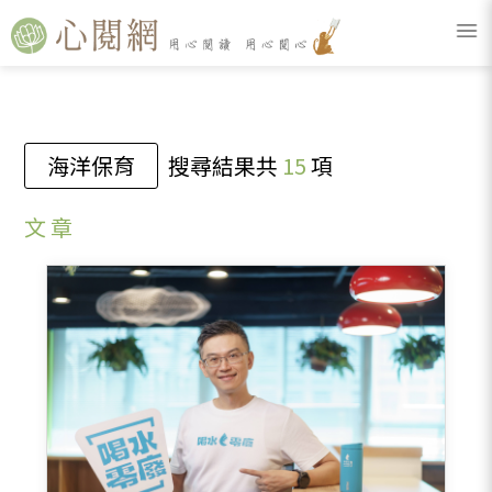
海洋保育
搜尋結果共
15
項
文 章