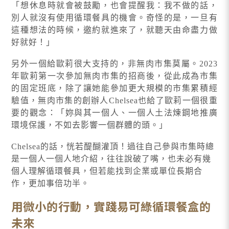
「想休息時就會被鼓勵，也會提醒我：我不做的話，
別人就沒有使用循環餐具的機會。奇怪的是，一旦有
這種想法的時候，邀約就進來了，就聽天由命盡力做
好就好！」
另外一個給歐莉很大支持的，非無肉市集莫屬。2023
年歐莉第一次參加無肉市集的招商後，從此成為市集
的固定班底，除了讓她能參加更大規模的市集累積經
驗值，無肉市集的創辦人Chelsea也給了歐莉一個很重
要的觀念：「妳與其一個人、一個人土法煉鋼地推廣
環境保護，不如去影響一個群體的頭。」
Chelsea的話，恍若醍醐灌頂！過往自己參與市集時總
是一個人一個人地介紹，往往說破了嘴，也未必有幾
個人理解循環餐具，但若能找到企業或單位長期合
作，更加事倍功半。
用微小的行動，實踐易可綠循環餐盒的
未來