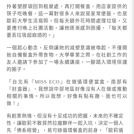
拎著塑膠袋回到租屋處，再打開餐盒，用店家提供的
筷子吃晚餐，這一幕對很多人來說是家常便飯，也是
歐莉大學生活寫照。但每天額外花時間處理垃圾，又
要應付晚上社團活動，讓她逐漸感到困擾，「每天都
要丟垃圾超麻煩的。」
一個起心動念，反倒讓她的減塑意識被喚起，不僅開
始自備餐盒外帶食物，大學畢業之際，在社創工作的
友人邀請下參加了一場永續講座，一腳踏入環境保護
的圈子。
「台北有『MISS ECO』在做循環便當盒，南部有
『好盒器』，我想說中部地區好像沒有人在做或推動
相關的事情。所以我想，好像有點有趣、我也可以
做！」
有創業熱情，但沒有十足成功的把握，未來的不確定
性，讓歐莉不敢貿然拉攏夥伴一起入坑，決定一個人
先「佛系經營」，易可綠循環餐盒的前身，「歐莉循