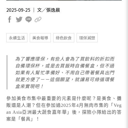
2025-09-25 ｜ 文／張逸晨
永續生活
美食報導
綠色飲食
環保減塑
為了響應環保，有些人會為了買飲料的折扣而
自備環保杯，或是去買飯時自備餐盒，但不過
如果有人幫忙準備好、不用自己帶著餐具出門
就更方便了－－這個願望，就讓易可綠循環餐
盒來實現吧！
參加美食市集中最重要的元素是什麼呢？是美食、攤
販還是人潮？但在參加過2025年4月無肉市集的「Veg
an Asia亞洲最大蔬食嘉年華」後，探險小隊給出的答
案是「餐具」！