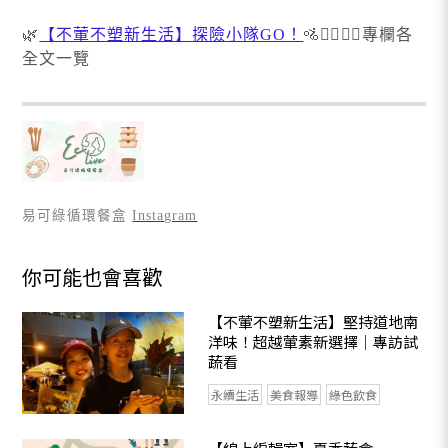
🌿
【不葷不塑新生活】探險小隊GO！
🚵🚵‍♂️🚵‍♀️專欄各
全文一覽
易可綠循環餐盒
Instagram
你可能也會喜歡
【不葷不塑新生活】堅持道地南
洋味！超越葷素新選擇｜專訪試
蔬看
永續生活
美食報導
綠色飲食