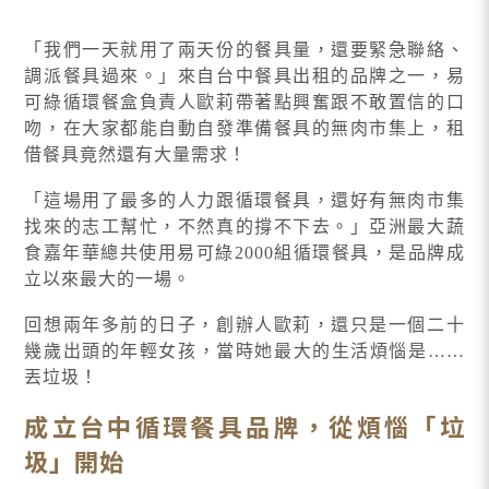
「我們一天就用了兩天份的餐具量，還要緊急聯絡、
調派餐具過來。」來自台中餐具出租的品牌之一，易
可綠循環餐盒負責人歐莉帶著點興奮跟不敢置信的口
吻，在大家都能自動自發準備餐具的無肉市集上，租
借餐具竟然還有大量需求！
「這場用了最多的人力跟循環餐具，還好有無肉市集
找來的志工幫忙，不然真的撐不下去。」亞洲最大蔬
食嘉年華總共使用易可綠2000組循環餐具，是品牌成
立以來最大的一場。
回想兩年多前的日子，創辦人歐莉，還只是一個二十
幾歲出頭的年輕女孩，當時她最大的生活煩惱是……
丟垃圾！
成立台中循環餐具品牌，從煩惱「垃
圾」開始