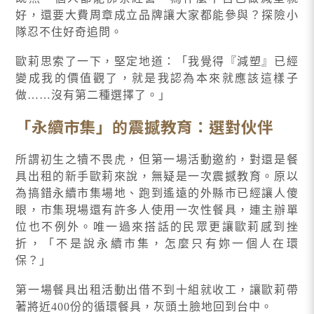
好，還要大費周章成立品牌讓大家都能參與？探險小
隊忍不住好奇追問。
歐莉思索了一下，堅定地道：「我覺得『減塑』已經
變成我的價值觀了，就是我認為本來就應該這樣子
做……沒有第二種選擇了。」
「永續市集」的震撼教育：選對伙伴
所謂初生之犢不畏虎，但第一場活動邀約，對還是餐
具出租的新手歐莉來說，無疑是一次震撼教育。原以
為搞錯永續市集場地、跑到遙遠的外縣市已經讓人傻
眼，市集現場還有許多人使用一次性餐具，連主辦單
位也不例外。唯一過來搭話的民眾更讓歐莉感到挫
折，「不是說永續市集，怎麼只有妳一個人在環
保？」
第一場餐具出租活動出借不到十組就收工，讓歐莉帶
著將近400份的循環餐具，灰頭土臉地回到台中。