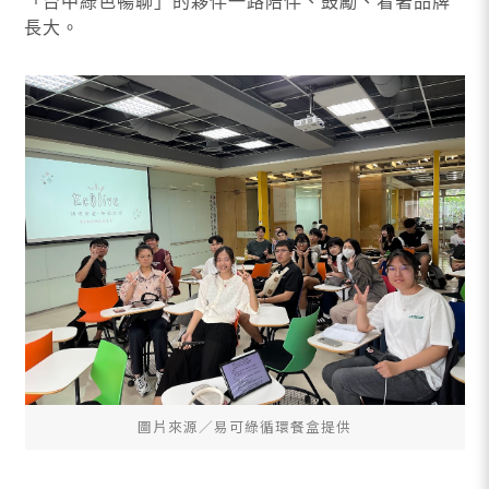
「台中綠色暢聊」的夥伴一路陪伴、鼓勵、看著品牌
長大。
圖片來源∕易可綠循環餐盒提供