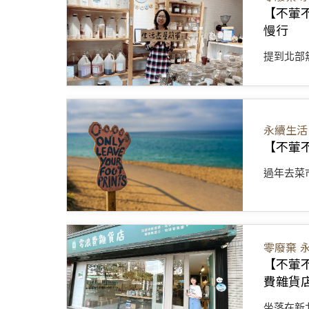
【不葷
慢行
提到北部
永續生活
【不葷
過年去菜
零廢棄
【不葷
費雜貨
坐落在新