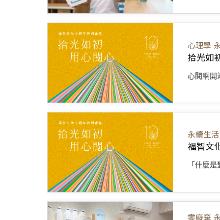
心理學
拾光如
心閱網開
永續生活
福智文
「什麼是
零廢棄