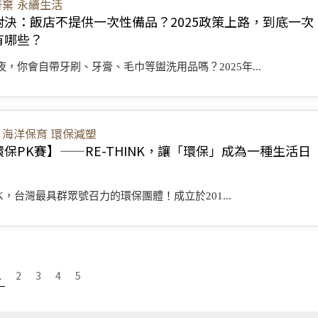
廢棄
永續生活
對決：飯店不提供一次性備品？2025政策上路，到底一次
有哪些？
，你會自帶牙刷、牙膏、毛巾等盥洗用品嗎？2025年...
海洋保育
環保減塑
保PK賽】——RE-THINK，讓「環保」成為一種生活日
INK，台灣最具群眾號召力的環保團體！成立於201...
1
2
3
4
5