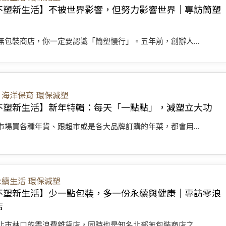
不塑新生活】不被世界影響，但努力影響世界｜專訪簡塑
無包裝商店，你一定要認識「簡塑慢行」。五年前，創辦人...
海洋保育
環保減塑
不塑新生活】新年特輯：每天「一點點」，減塑立大功
市場買各種年貨、跟超市或是各大品牌訂購的年菜，都會用...
永續生活
環保減塑
不塑新生活】少一點包裝，多一份永續與健康｜專訪零浪
店
北市林口的零浪費雜貨店，同時也是知名北部無包裝商店之...