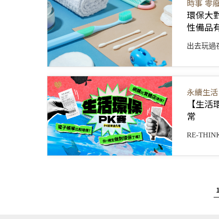
時事
零
環保大
性備品
出去玩過夜
永續生活
【生活環
常
RE-TH