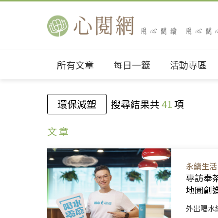
所有文章
每日一籤
活動專區
環保減塑
搜尋結果共
41
項
文 章
永續生活
專訪奉
地圖創
外出喝水