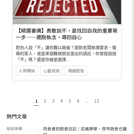
【精選書摘】勇敢說不，是找回自我的重要第
一步——擺脫執念，尋回自心
對別人說「不」讓你難以啟齒？面對老闆無理要求、蠻
橫的家人，或是某個難搞朋友提出的請託，你曾經說過
「不」嗎？還是你總是選擇...
人際關係
心靈成長
情緒管理
1
2
3
4
5
6
...
12
熱門文章
精選專欄
肉食者的蔬食日記｜前進樂華，夜市蔬食也瘋