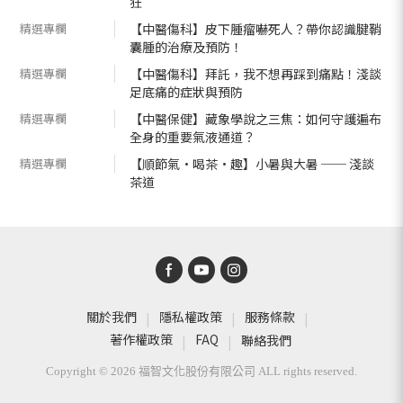
狂
精選專欄
【中醫傷科】皮下腫瘤嚇死人？帶你認識腱鞘
囊腫的治療及預防！
精選專欄
【中醫傷科】拜託，我不想再踩到痛點！淺談
足底痛的症狀與預防
精選專欄
【中醫保健】藏象學說之三焦：如何守護遍布
全身的重要氣液通道？
精選專欄
【順節氣•喝茶•趣】小暑與大暑 ── 淺談
茶道
關於我們
隱私權政策
服務條款
著作權政策
FAQ
聯絡我們
Copyright © 2026 福智文化股份有限公司 ALL rights reserved.