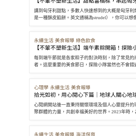
【不葷不塑新生活】甜點當橋樑，串起匈
講到匈牙利甜點，多數人快速想到的大概是匈牙利煙囪
是一種酥皮餡餅。英文通稱為strudel），你可以想像
永續生活
美食報導
綠色飲食
【不葷不塑新生活】端午素粽開箱！探險
每到端午節就是各家粽子的對決時刻，除了常見的
者。這麼重要的美食節日，探險小隊當然也不會錯過
心理學
永續生活
美食報導
拾光如初，用心閱心下篇｜地球人關心地
心閱網開站後一直秉持關懷環境及個人心靈提升的
聚群體的力量，共創幸福美好的世界。2023年時，
永續生活
美食報導
海洋保育