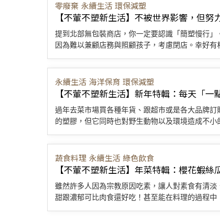
零廢棄
永續生活
環保減塑
【不葷不塑新生活】不被世界影響，但努
提到北部無包裝商店，你一定要認識「簡塑慢行」
因為難以兼顧店務與照顧孩子，考慮閉店。幸好有相
永續生活
海洋保育
環保減塑
【不葷不塑新生活】新年特輯：每天「一
過年去菜市場買各種年貨、跟超市或是各大品牌訂
的塑膠，但它同時也對野生動物以及環境造成不小的
蔬食料理
永續生活
綠色飲食
【不葷不塑新生活】年菜特輯：櫻花蝦絲
雖然許多人因為宗教原因吃素，讓人對素食有清淡
甜跟濃郁可比肉食還好吃！甚至能在料理的過程中，體