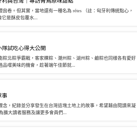
牙利與台灣｜專訪青鳥原味甜點
卷。但其實，當地還有一種名為 rétes （註：匈牙利傳統點心，
它是酥皮包覆水...
小隊試吃心得大公開
南粽北粽爭霸戰，客家粿粽、潮州粽、湖州粽、鹼粽也同樣各有愛好
品嚐美味的機會，趁著端午佳節就...
球事
理念，紀錄並分享發生在台灣這塊土地上的故事，希望藉由閱讀來凝
為擴大讀者服務及讓更多會員們...