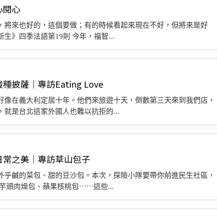
心閱心
，將來也好的，這個要做；有的時候看起來現在不好，但將來是好
》四季法語第19則 今年，福智...
｜專訪Eating Love
好像在義大利定居十年。他們來旅遊十天，倒數第三天來到我們店，
就是台北這家外國人也難以抗拒的...
日常之美｜專訪草山包子
外乎鹹的菜包、甜的豆沙包。本次，探險小隊要帶你前進民生社區，
頭肉燥包、蘋果核桃包⋯⋯這些...