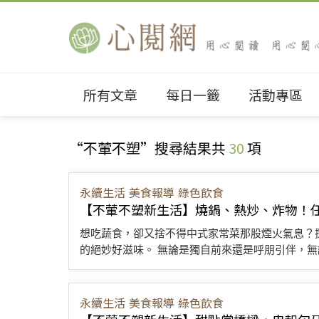
所有文章
每日一籤
活動專區
“不葷不塑”搜尋結果共
30
項
永續生活
美食報導
綠色飲食
【不葷不塑新生活】燒鍋、熱炒、炸物！
想吃蔬食，卻又捨不得中式家常菜那股煙火氣息？
的絕妙好滋味。 無論是獨自前來還是呼朋引伴，無論
永續生活
美食報導
綠色飲食