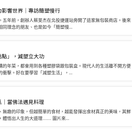
力影響世界｜專訪簡塑慢行
。五年前，創辦人蔡旻杰在北投捷運站旁開了這家無包裝商店。後來
同理念的朋友、也是如今「簡塑慢...
點點」，減塑立大功
購的年菜，都會用到各種塑膠袋跟包裝盒。現代人的生活離不開方便
衝擊。好在要學習「減塑生活」，...
瓜｜當佛法遇見料理
、無趣的印象，但越簡單的食材，越能發揮出食材真正的美味，其鮮
悟出人生的大道理…… 圖片來...