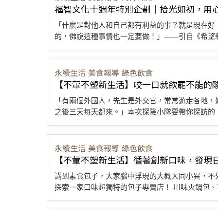
福智文化十週年特別企劃｜拾光如初，用
「什麼是對他人和自己都有利益的事？就是現在好
的，佛說這種事情也一定要做！」——引自《希望新生
永續生活
美食報導
綠色飲食
【不葷不塑新生活】咬一口就欲罷不能的酸種披薩
「有兩個外國人，先生是外交官，常常遊走各地，
之後三天每天都來。」本次探險小隊要帶你探訪的，
永續生活
美食報導
綠色飲食
【不葷不塑新生活】循著創新口味，發現
講到素食包子，大家腦中浮現的大概大同小異，不
探索一家口味超獨特的包子專賣店！ 川味火鍋包、芋