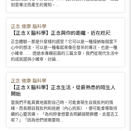
刻意專注而產生的覺知，...
正念
健康
腦科學
【正念 X 腦科學】正念與你的距離．近在咫尺
正念體驗－那是什麼樣的感受？它可以是一種接納每個當下
心中的想法、可以是一種看起來像在發呆的專注、也是一種
小確幸…… 透過本專欄前面的三篇文章，我們從現代生活中
的成就感與小確幸、討論...
正念
健康
腦科學
【正念 X 腦科學】正念生活，從最熟悉的陌生人
開始
當我們不能真實地面對自己時，可能會萌生自我批判的情
緒，而長期自我批判和逃避（內心抗拒），便可能會導致持
續的心靈苦痛。 「為何妳會想要去照顧弱勢群體、去當志工
呢？」「因為他們很需要陪...