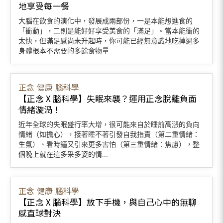
地享受每一餐
大腦在飲食的演化中，發展成兩部份，一是本能想進食的
「衝動」，二則是能好好享受美食的「滿足」。當本能衝的
太快，但滿足感尚未升起時，你可能已經無意識地吃掉過多
身體根本不需要的多餘食物量...
正念
健康
腦科學
【正念 X 腦科學】失眠來襲？運用正念脫離負面
情緒漩渦！
近年全球的失眠盛行率大增，很可能來自於睡前高漲的負向
情緒（如擔心），接著睡不著引發自我指責（第二重情緒：
生氣）、看時鐘又引來更多害怕（第三重情緒：焦慮），整
個晚上就在這多采多姿的情...
正念
健康
腦科學
【正念 X 腦科學】放下手機，與自己心中的無聊
感直球對決